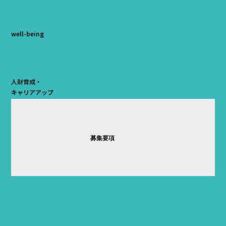
well-being
人財育成・
キャリアアップ
募集要項